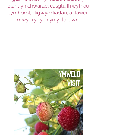
plant yn chwarae, casglu ffrwythau
tymhorol, digwyddiadau, a llawer
mwy… rydych yn y lle iawn.
EVENTS
YMWELD
VISIT