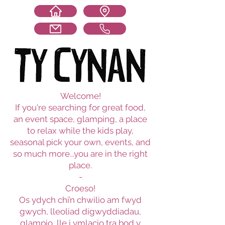
Welcome!
If you're searching for great food,
an event space, glamping, a place
to relax while the kids play,
seasonal pick your own, events, and
so much more...you are in the right
place.
-
Croeso!
Os ydych chi’n chwilio am fwyd
gwych, lleoliad digwyddiadau,
glampio, lle i ymlacio tra bod y